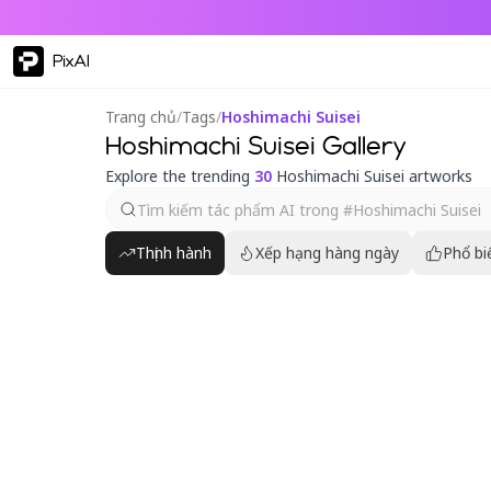
PixAI
Trang chủ
/
Tags
/
Hoshimachi Suisei
Hoshimachi Suisei Gallery
Explore the trending
30
Hoshimachi Suisei artworks
Thịnh hành
Xếp hạng hàng ngày
Phổ bi