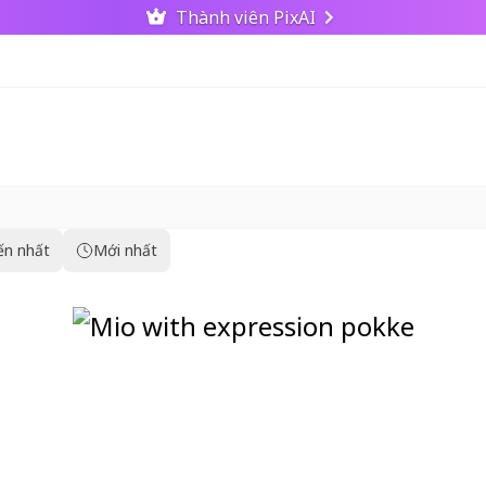
Thành viên PixAI
ến nhất
Mới nhất