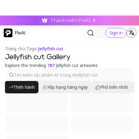
Thành viên PixAI
PixAI
Sign in
Trang chủ
/
Tags
/
Jellyfish cut
Jellyfish cut Gallery
Explore the trending
787
Jellyfish cut artworks
Thịnh hành
Xếp hạng hàng ngày
Phổ biến nhất