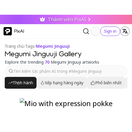
Thành viên PixAI
PixAI
Sign in
Trang chủ
/
Tags
/
Megumi Jinguuji
Megumi Jinguuji Gallery
Explore the trending
70
Megumi Jinguuji artworks
Thịnh hành
Xếp hạng hàng ngày
Phổ biến nhất