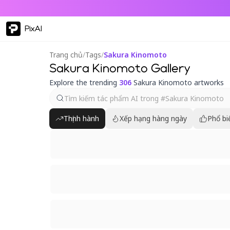
PixAI
Trang chủ
/
Tags
/
Sakura Kinomoto
Sakura Kinomoto Gallery
Explore the trending
306
Sakura Kinomoto artworks
Thịnh hành
Xếp hạng hàng ngày
Phổ bi