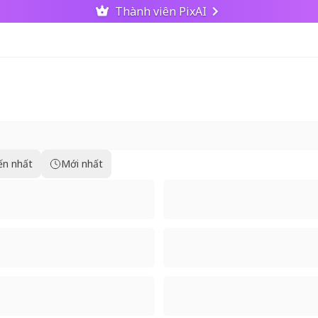
Thành viên PixAI
ến nhất
Mới nhất