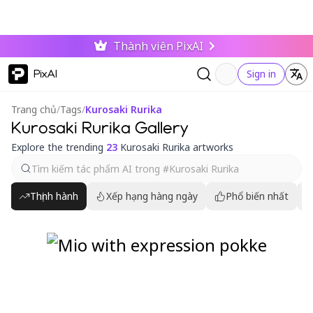
Thành viên PixAI
PixAI
Sign in
Trang chủ
/
Tags
/
Kurosaki Rurika
Kurosaki Rurika Gallery
Explore the trending
23
Kurosaki Rurika artworks
Thịnh hành
Xếp hạng hàng ngày
Phổ biến nhất