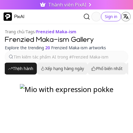
Thành viên PixAI
PixAI
Sign in
Trang chủ
/
Tags
/
Frenzied Maka-ism
Frenzied Maka-ism Gallery
Explore the trending
20
Frenzied Maka-ism artworks
Thịnh hành
Xếp hạng hàng ngày
Phổ biến nhất