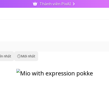
Thành viên PixAI
ến nhất
Mới nhất