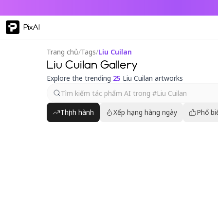
PixAI
Trang chủ
/
Tags
/
Liu Cuilan
Liu Cuilan Gallery
Explore the trending
25
Liu Cuilan artworks
Thịnh hành
Xếp hạng hàng ngày
Phổ bi