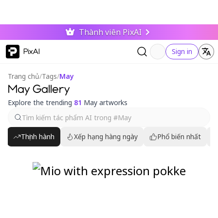
Thành viên PixAI
PixAI
Sign in
Trang chủ
/
Tags
/
May
May Gallery
Explore the trending
81
May artworks
Thịnh hành
Xếp hạng hàng ngày
Phổ biến nhất