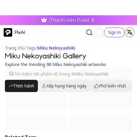
Thành viên PixAI
PixAI
Sign in
Trang chủ
/
Tags
/
Miku Nekoyashiki
Miku Nekoyashiki Gallery
Explore the trending
90
Miku Nekoyashiki artworks
Thịnh hành
Xếp hạng hàng ngày
Phổ biến nhất