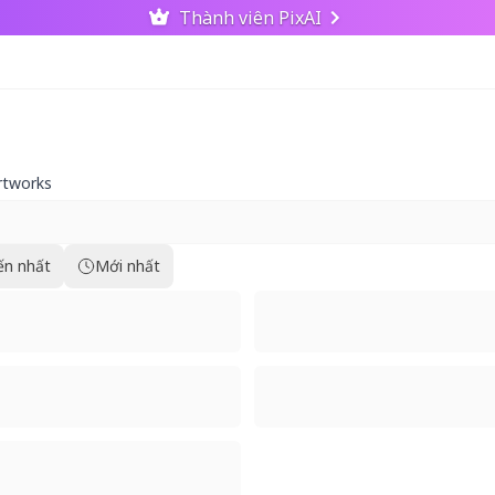
Thành viên PixAI
rtworks
ến nhất
Mới nhất