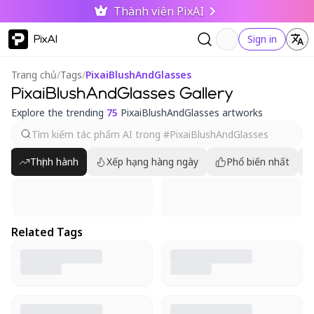
Thành viên PixAI
PixAI
Sign in
Trang chủ
/
Tags
/
PixaiBlushAndGlasses
PixaiBlushAndGlasses Gallery
Explore the trending
75
PixaiBlushAndGlasses artworks
Thịnh hành
Xếp hạng hàng ngày
Phổ biến nhất
Related Tags