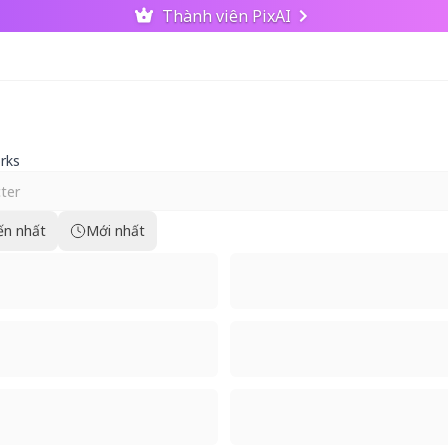
Thành viên PixAI
rks
ến nhất
Mới nhất