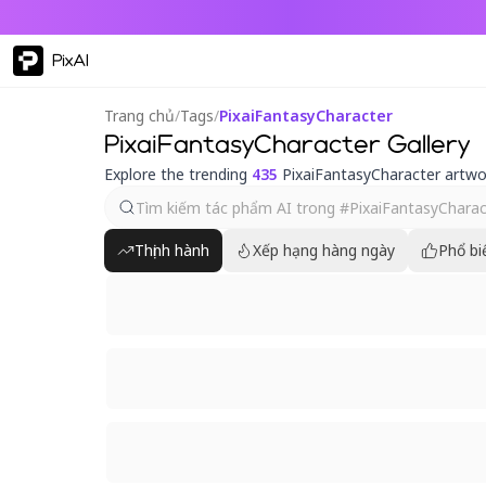
PixAI
Trang chủ
/
Tags
/
PixaiFantasyCharacter
PixaiFantasyCharacter Gallery
Explore the trending
435
PixaiFantasyCharacter artwo
Thịnh hành
Xếp hạng hàng ngày
Phổ bi