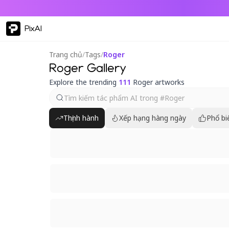
PixAI
Trang chủ
/
Tags
/
Roger
Roger Gallery
Explore the trending
111
Roger artworks
Thịnh hành
Xếp hạng hàng ngày
Phổ bi