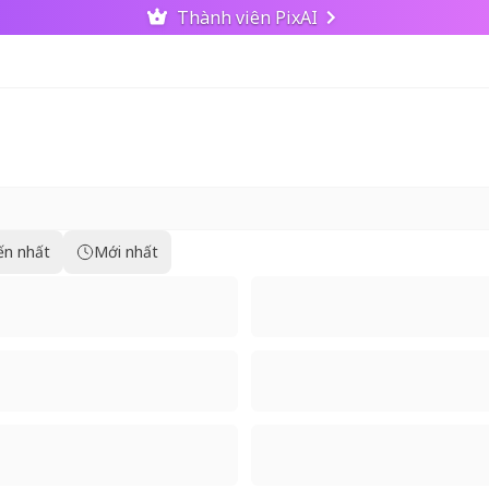
Thành viên PixAI
ến nhất
Mới nhất