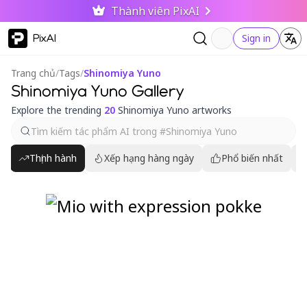
Thành viên PixAI
PixAI
Sign in
Trang chủ
/
Tags
/
Shinomiya Yuno
Shinomiya Yuno Gallery
Explore the trending
20
Shinomiya Yuno artworks
Thịnh hành
Xếp hạng hàng ngày
Phổ biến nhất