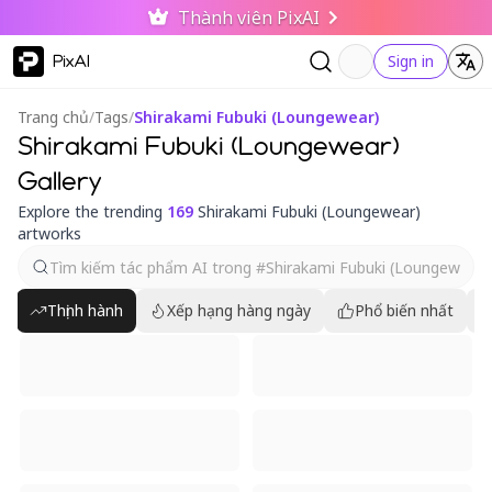
Thành viên PixAI
PixAI
Sign in
Trang chủ
/
Tags
/
Shirakami Fubuki (Loungewear)
Shirakami Fubuki (Loungewear)
Gallery
Explore the trending
169
Shirakami Fubuki (Loungewear)
artworks
Thịnh hành
Xếp hạng hàng ngày
Phổ biến nhất