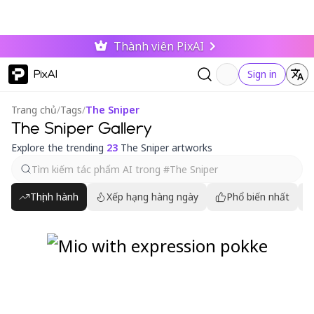
Thành viên PixAI
PixAI
Sign in
Trang chủ
/
Tags
/
The Sniper
The Sniper Gallery
Explore the trending
23
The Sniper artworks
Thịnh hành
Xếp hạng hàng ngày
Phổ biến nhất