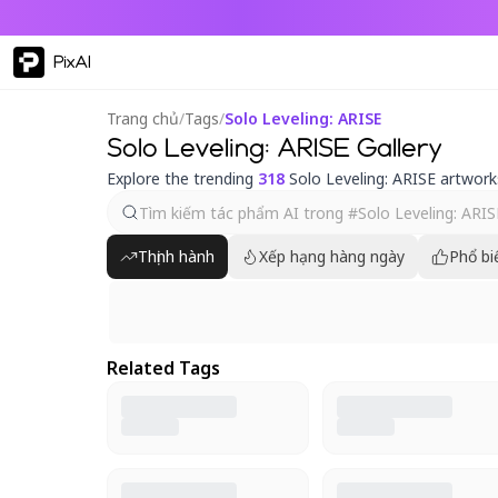
PixAI
Trang chủ
/
Tags
/
Solo Leveling: ARISE
Solo Leveling: ARISE Gallery
Explore the trending
318
Solo Leveling: ARISE artwork
Thịnh hành
Xếp hạng hàng ngày
Phổ bi
Related Tags