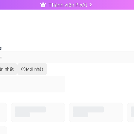
Thành viên PixAI
s
ến nhất
Mới nhất