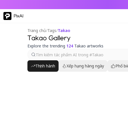
PixAI
Trang chủ
/
Tags
/
Takao
Takao Gallery
Explore the trending
124
Takao artworks
Thịnh hành
Xếp hạng hàng ngày
Phổ bi