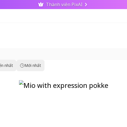
Thành viên PixAI
ến nhất
Mới nhất