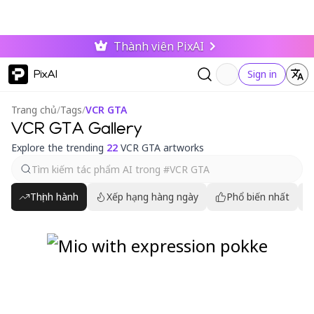
Thành viên PixAI
PixAI
Sign in
Trang chủ
/
Tags
/
VCR GTA
VCR GTA Gallery
Explore the trending
22
VCR GTA artworks
Thịnh hành
Xếp hạng hàng ngày
Phổ biến nhất