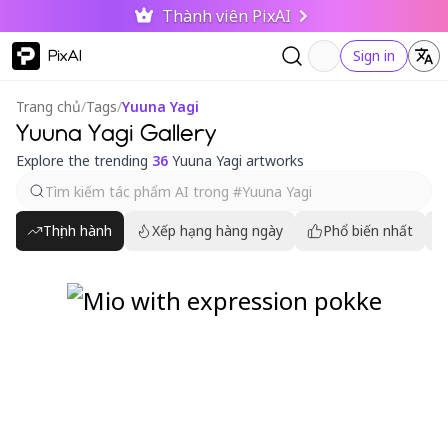
Thành viên PixAI
PixAI
Sign in
Trang chủ
/
Tags
/
Yuuna Yagi
Yuuna Yagi Gallery
Explore the trending
36
Yuuna Yagi artworks
Thịnh hành
Xếp hạng hàng ngày
Phổ biến nhất