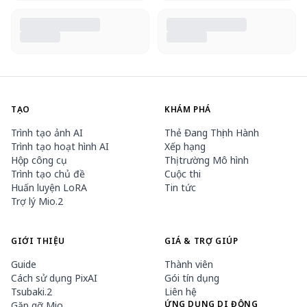
TẠO
KHÁM PHÁ
Trình tạo ảnh AI
Thẻ Đang Thịnh Hành
Trình tạo hoạt hình AI
Xếp hạng
Hộp công cụ
Thị trường Mô hình
Trình tạo chủ đề
Cuộc thi
Huấn luyện LoRA
Tin tức
Trợ lý Mio.2
GIỚI THIỆU
GIÁ & TRỢ GIÚP
Guide
Thành viên
Cách sử dụng PixAI
Gói tín dụng
Tsubaki.2
Liên hệ
ỨNG DỤNG DI ĐỘNG
Gặp gỡ Mio