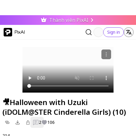
Thành viên PixAI
PixAI
Sign in
🎥Halloween with Uzuki
(iDOLM@STER Cinderella Girls) (10)
2
106
214