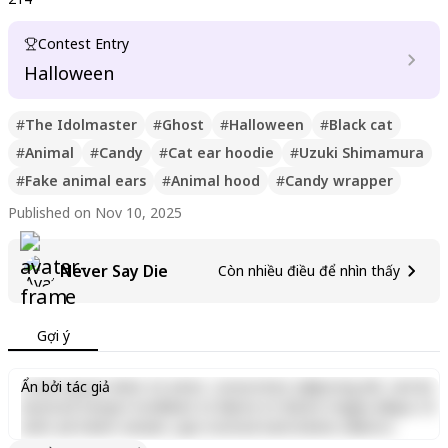
Contest Entry
Halloween
#
The Idolmaster
#
Ghost
#
Halloween
#
Black cat
#
Animal
#
Candy
#
Cat ear hoodie
#
Uzuki Shimamura
#
Fake animal ears
#
Animal hood
#
Candy wrapper
Published on Nov 10, 2025
Never Say Die
Còn nhiều điều để nhìn thấy
Gợi ý
Lorem ipsum dolor sit amet, consectetur adipiscing elit, sed do
Ẩn bởi tác giả
eiusmod tempor incididunt ut labore et dolore magna aliqua. Ut
enim ad minim veniam, quis nostrud exercitation ullamco
laboris nisi ut aliquip ex ea commodo consequat. Duis aute irure