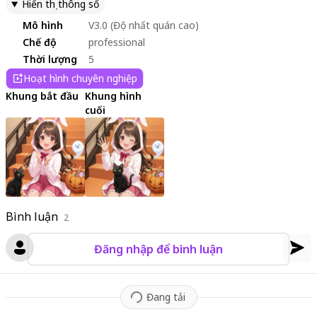
Hiển thị thông số
dolor in reprehenderit in voluptate velit esse cillum dolore eu
Mô hình
V3.0 (Độ nhất quán cao)
fugiat nulla pariatur. Excepteur sint occaecat cupidatat non
proident, sunt in culpa qui officia deserunt mollit anim id est
Chế độ
professional
laborum.
Thời lượng
5
Hoạt hình chuyên nghiệp
Khung bắt đầu
Khung hình
cuối
Bình luận
2
Đăng nhập để bình luận
Đang tải