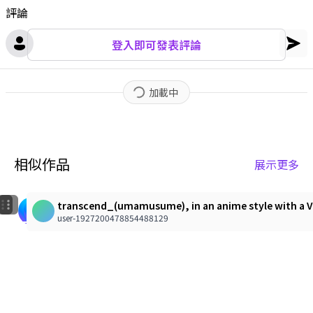
評論
登入即可發表評論
加載中
相似作品
展示更多
4
6
Transcend
トランセンド(ウマ娘)
transcend_(umamusume), in an anime style with a Vepaq
Kinoji
Mr.zero
user-1927200478854488129