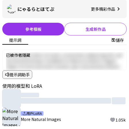
にゃるらとほてぷ
更多精彩作品
參考模板
生成新作品
提示詞
儲存
Lorem ipsum dolor sit amet, consectetur adipiscing elit, sed
已被作者隱藏
do eiusmod tempor incididunt ut labore et dolore magna
aliqua. Ut enim ad minim veniam, quis nostrud exercitation
ullamco laboris nisi ut aliquip ex ea commodo consequat. Duis
提示詞助手
aute irure dolor in reprehenderit in voluptate velit esse cillum
dolore eu fugiat nulla pariatur. Excepteur sint occaecat
使用的模型和 LoRA
cupidatat non proident, sunt in culpa qui officia deserunt
mollit anim id est laborum.
用戶LoRA
More Natural Images
1.05k