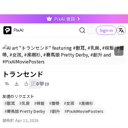
PixAI 會員
PixAI
Sign in
トランセンド
0
10
友達のリクエスト
#
獸耳
#
乳房
#
棕髮
#
腰帶
#
女孩
#
黑襯衫
#
賽馬娘 Pretty Derby
#
創升
#
PixAIMoviePosters
發佈於 Apr 13, 2026