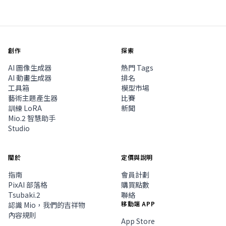
創作
探索
AI 圖像生成器
熱門 Tags
AI 動畫生成器
排名
工具箱
模型市場
藝術主題產生器
比賽
訓練 LoRA
新聞
Mio.2 智慧助手
Studio
關於
定價與說明
指南
會員計劃
PixAI 部落格
購買點數
Tsubaki.2
聯絡
移動端 APP
認識 Mio，我們的吉祥物
內容規則
App Store