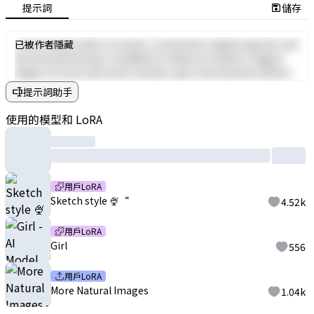
提示詞
儲存
Lorem ipsum dolor sit amet, consectetur adipiscing elit, sed
已被作者隱藏
do eiusmod tempor incididunt ut labore et dolore magna
aliqua. Ut enim ad minim veniam, quis nostrud exercitation
ullamco laboris nisi ut aliquip ex ea commodo consequat. Duis
提示詞助手
aute irure dolor in reprehenderit in voluptate velit esse cillum
dolore eu fugiat nulla pariatur. Excepteur sint occaecat
使用的模型和 LoRA
cupidatat non proident, sunt in culpa qui officia deserunt
mollit anim id est laborum.
用戶LoRA
Sketch style 🍨“
4.52k
用戶LoRA
Girl
556
用戶LoRA
More Natural Images
1.04k