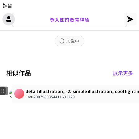
評論
登入即可發表評論
加載中
相似作品
展示更多
1
1
artist: null. A soft, painterly anime illustration dep
detail illustration, -2::simple illustration, cool lig
ねこ
에헤
user-2007980354411631229