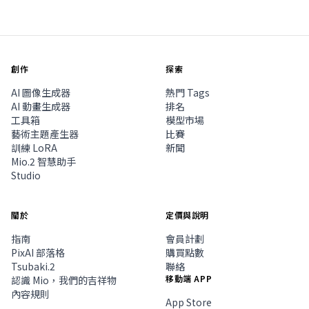
創作
探索
AI 圖像生成器
熱門 Tags
AI 動畫生成器
排名
工具箱
模型市場
藝術主題產生器
比賽
訓練 LoRA
新聞
Mio.2 智慧助手
Studio
關於
定價與說明
指南
會員計劃
PixAI 部落格
購買點數
Tsubaki.2
聯絡
移動端 APP
認識 Mio，我們的吉祥物
內容規則
App Store