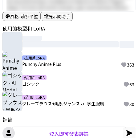
do eiusmod tempor incididunt ut labore et dolore magna
aliqua. Ut enim ad minim veniam, quis nostrud exercitation
ullamco laboris nisi ut aliquip ex ea commodo consequat. Duis
風格
:
萌系平塗
提示詞助手
aute irure dolor in reprehenderit in voluptate velit esse cillum
dolore eu fugiat nulla pariatur. Excepteur sint occaecat
使用的模型和 LoRA
cupidatat non proident, sunt in culpa qui officia deserunt
mollit anim id est laborum.
用戶LoRA
Punchy Anime Plus
363
用戶LoRA
ゴシック
63
用戶LoRA
グレーブラウス+黒系ジャンスカ_学生服風
30
評論
登入即可發表評論