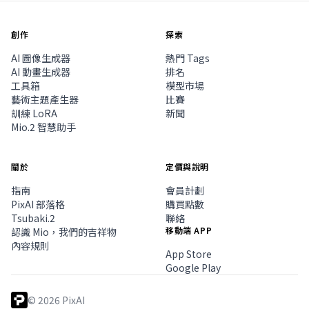
創作
探索
AI 圖像生成器
熱門 Tags
AI 動畫生成器
排名
工具箱
模型市場
藝術主題產生器
比賽
訓練 LoRA
新聞
Mio.2 智慧助手
關於
定價與說明
指南
會員計劃
PixAI 部落格
購買點數
Tsubaki.2
聯絡
移動端 APP
認識 Mio，我們的吉祥物
內容規則
App Store
Google Play
©
2026
PixAI