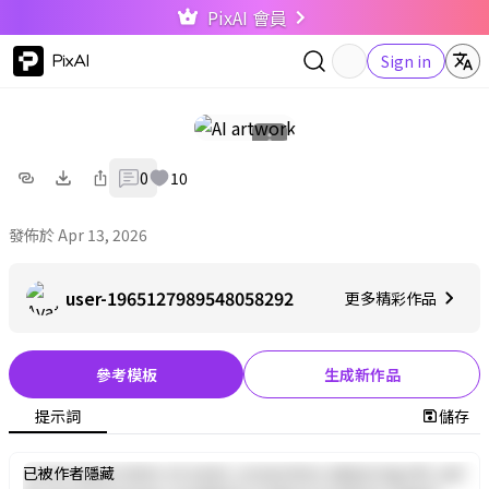
PixAI 會員
PixAI
Sign in
0
10
發佈於 Apr 13, 2026
user-1965127989548058292
更多精彩作品
參考模板
生成新作品
提示詞
儲存
Lorem ipsum dolor sit amet, consectetur adipiscing elit, sed
已被作者隱藏