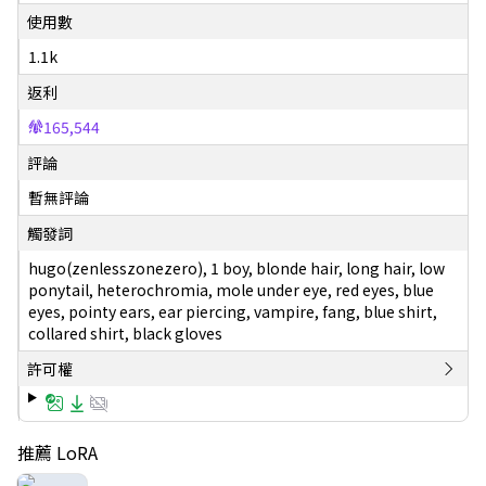
使用數
1.1k
返利
165,544
評論
暫無評論
觸發詞
hugo(zenlesszonezero), 1 boy, blonde hair, long hair, low
ponytail, heterochromia, mole under eye, red eyes, blue
eyes, pointy ears, ear piercing, vampire, fang, blue shirt,
collared shirt, black gloves
許可權
推薦 LoRA