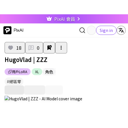
PixAI 會員
PixAI
Sign in
18
0
HugoVlad | ZZZ
角色
用戶LoRA
XL
#
絕區零