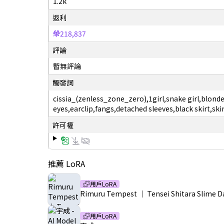
1.2k
返利
218,837
評論
暫無評論
觸發詞
cissia_(zenless_zone_zero),1girl,snake girl,blon
eyes,earclip,fangs,detached sleeves,black skirt,skir
許可權
推薦 LoRA
用戶LoRA
Rimuru Tempest ｜ Tensei Shitara Slime D
用戶LoRA