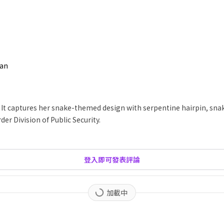
han
It captures her snake-themed design with serpentine hairpin, snake-
er Division of Public Security.
登入即可發表評論
加載中