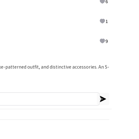
6
1
9
patterned outfit, and distinctive accessories. An S-