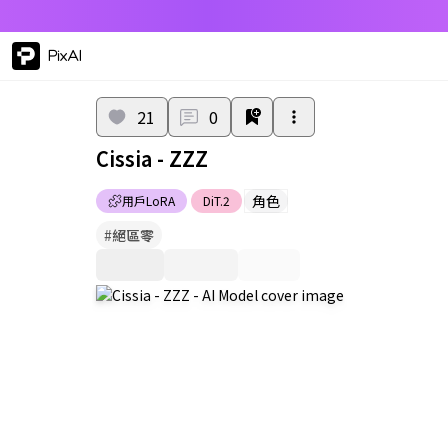
PixAI
21
0
Cissia - ZZZ
角色
用戶LoRA
DiT.2
#
絕區零