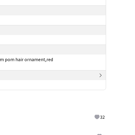
,pom pom hair ornament,red
32