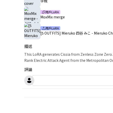
宇成
用戶LoRA
MoxMix merge
用戶LoRA
[5 OUTFITS] Mieruko 四谷 みこ - Mieruko C
描述
This LoRA generates Cissia from Zenless Zone Zero. 
Rank Electric Attack Agent from the Metropolitan Ord
評論