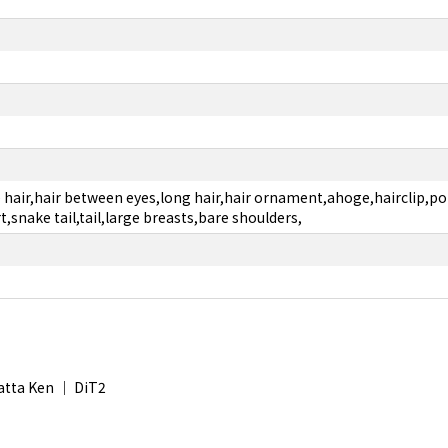
de hair,hair between eyes,long hair,hair ornament,ahoge,hairclip
t,snake tail,tail,large breasts,bare shoulders,
atta Ken ｜ DiT2