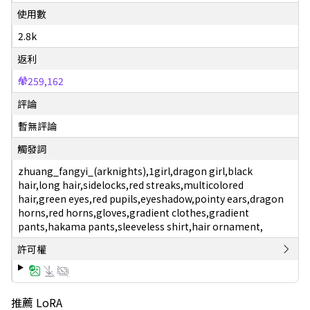
使用數
2.8k
返利
259,162
評論
暫無評論
觸發詞
zhuang_fangyi_(arknights),1girl,dragon girl,black
hair,long hair,sidelocks,red streaks,multicolored
hair,green eyes,red pupils,eyeshadow,pointy ears,dragon
horns,red horns,gloves,gradient clothes,gradient
pants,hakama pants,sleeveless shirt,hair ornament,
許可權
推薦 LoRA