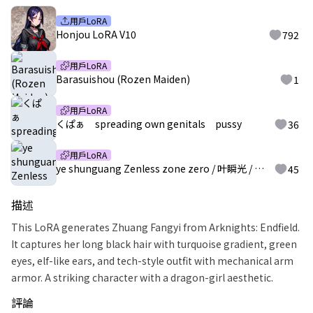
用戶LoRA
Honjou LoRA V10
792
用戶LoRA
Barasuishou (Rozen Maiden)
1
用戶LoRA
くぱぁ spreading own genitals pussy
36
用戶LoRA
ye shunguang Zenless zone zero / 叶瞬光 / 葉瞬光 / 葉瞬光 / 엽빛나 Yeopbinna / Е Шуньгуан
45
描述
This LoRA generates Zhuang Fangyi from Arknights: Endfield.
It captures her long black hair with turquoise gradient, green
eyes, elf-like ears, and tech-style outfit with mechanical arm
armor. A striking character with a dragon-girl aesthetic.
評論