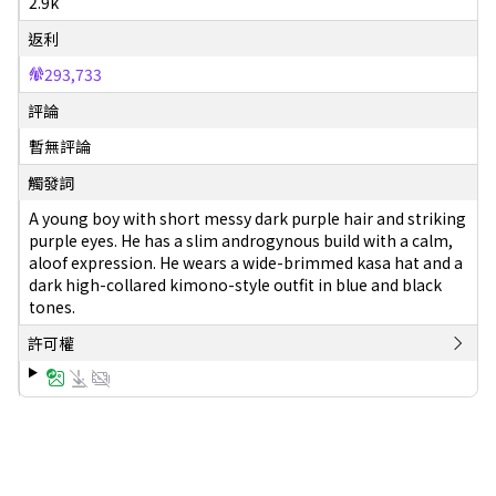
2.9k
返利
293,733
評論
暫無評論
觸發詞
A young boy with short messy dark purple hair and striking
purple eyes. He has a slim androgynous build with a calm,
aloof expression. He wears a wide-brimmed kasa hat and a
dark high-collared kimono-style outfit in blue and black
tones.
許可權