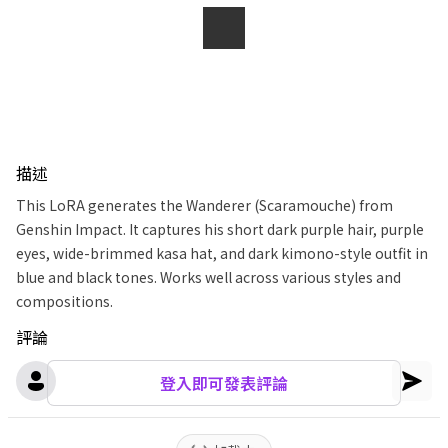
描述
This LoRA generates the Wanderer (Scaramouche) from
Genshin Impact. It captures his short dark purple hair, purple
eyes, wide-brimmed kasa hat, and dark kimono-style outfit in
blue and black tones. Works well across various styles and
compositions.
評論
登入即可發表評論