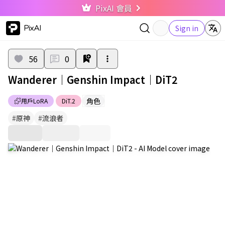
PixAI 會員
PixAI
Sign in
56
0
Wanderer｜Genshin Impact｜DiT2
角色
用戶LoRA
DiT.2
#
原神
#
流浪者