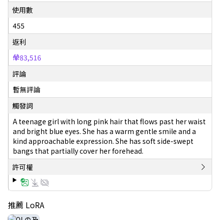
使用數
455
返利
83,516
評論
暫無評論
觸發詞
A teenage girl with long pink hair that flows past her waist
and bright blue eyes. She has a warm gentle smile and a
kind approachable expression. She has soft side-swept
bangs that partially cover her forehead.
許可權
推薦 LoRA