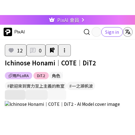
PixAI 會員
PixAI
Sign in
12
0
Ichinose Honami｜COTE｜DiT2
角色
用戶LoRA
DiT.2
#
歡迎來到實力至上主義的教室
#
一之瀨帆波