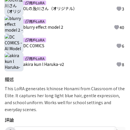
用戶LoRA
OLの及川さん（オリジナル）
3
用戶LoRA
blurry effect model 2
40
用戶LoRA
DC COMICS
6
用戶LoRA
akira kun l Haruka-v2
8
描述
This LoRA generates Ichinose Honami from Classroom of the
Elite. It captures her long light blue hair, gentle expression,
and school uniform. Works well for school settings and
everyday scenes.
評論