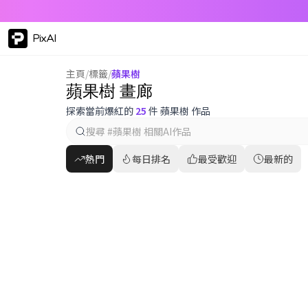
PixAI
主頁
/
標籤
/
蘋果樹
蘋果樹 畫廊
探索當前爆紅的
25
件 蘋果樹 作品
熱門
每日排名
最受歡迎
最新的