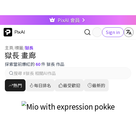
PixAI 會員
PixAI
Sign in
主頁
/
標籤
/
獄長
獄長 畫廊
探索當前爆紅的
60
件 獄長 作品
熱門
每日排名
最受歡迎
最新的