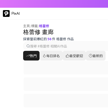
PixAI
主頁
/
標籤
/
格蕾修
格蕾修 畫廊
探索當前爆紅的
56
件 格蕾修 作品
熱門
每日排名
最受歡迎
最新的