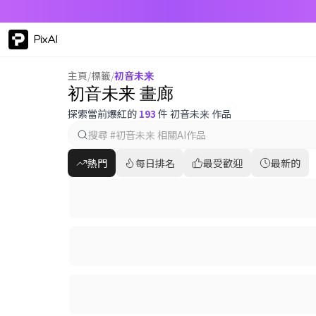
PixAI
主頁
/
標籤
/
初音未来
初音未来 畫廊
探索當前爆紅的
193
件 初音未来 作品
熱門
每日排名
最受歡迎
最新的