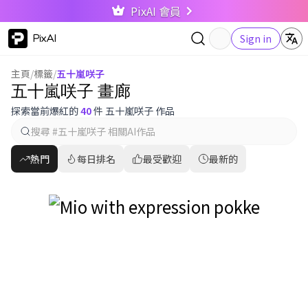
PixAI 會員
PixAI
Sign in
主頁
/
標籤
/
五十嵐咲子
五十嵐咲子 畫廊
探索當前爆紅的
40
件 五十嵐咲子 作品
熱門
每日排名
最受歡迎
最新的