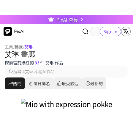
PixAI 會員
PixAI
Sign in
主頁
/
標籤
/
艾琳
艾琳 畫廊
探索當前爆紅的
33
件 艾琳 作品
熱門
每日排名
最受歡迎
最新的