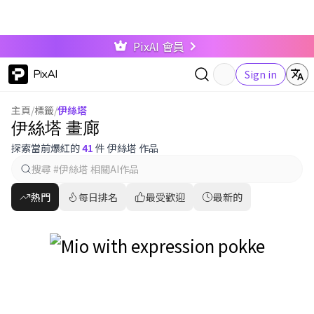
PixAI 會員
PixAI
Sign in
主頁
/
標籤
/
伊絲塔
伊絲塔 畫廊
探索當前爆紅的
41
件 伊絲塔 作品
熱門
每日排名
最受歡迎
最新的