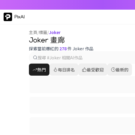
PixAI
主頁
/
標籤
/
Joker
Joker 畫廊
探索當前爆紅的
278
件 Joker 作品
熱門
每日排名
最受歡迎
最新的