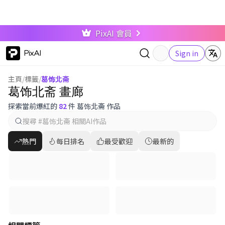
PixAI 會員
PixAI
Sign in
主頁
/
標籤
/
葛饰北斋
葛饰北斋 畫廊
探索當前爆紅的
82
件 葛饰北斋 作品
熱門
每日排名
最受歡迎
最新的