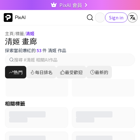
PixAI 會員
PixAI
Sign in
主頁
/
標籤
/
清姬
清姬 畫廊
探索當前爆紅的
53
件 清姬 作品
熱門
每日排名
最受歡迎
最新的
相關標籤