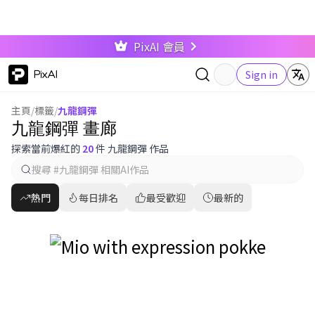
PixAI 會員
PixAI
Sign in
主頁
/
標籤
/
九龍鋼彈
九龍鋼彈 畫廊
探索當前爆紅的
20
件 九龍鋼彈 作品
熱門
每日排名
最受歡迎
最新的