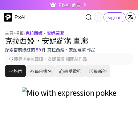
PixAI 會員
PixAI
Sign in
主頁
/
標籤
/
克拉西婭・安妮蘿潔
克拉西婭・安妮蘿潔 畫廊
探索當前爆紅的
59
件 克拉西婭・安妮蘿潔 作品
熱門
每日排名
最受歡迎
最新的