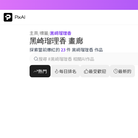
PixAI
主頁
/
標籤
/
黑崎瑠理香
黑崎瑠理香 畫廊
探索當前爆紅的
23
件 黑崎瑠理香 作品
熱門
每日排名
最受歡迎
最新的