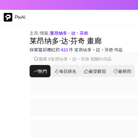
PixAI
主頁
/
標籤
/
莱昂纳多·达·芬奇
莱昂纳多·达·芬奇 畫廊
探索當前爆紅的
423
件 莱昂纳多·达·芬奇 作品
熱門
每日排名
最受歡迎
最新的