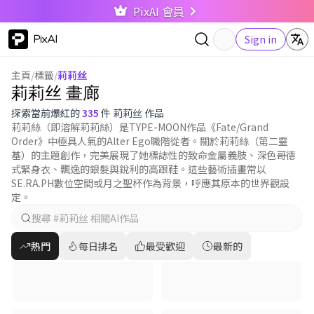
PixAI 會員
PixAI
Sign in
主頁
/
標籤
/
莉莉丝
莉莉丝 畫廊
探索當前爆紅的
335
件 莉莉丝 作品
莉莉絲（即溶解莉莉絲）是TYPE-MOON作品《Fate/Grand
Order》中極具人氣的Alter Ego職階從者。關於莉莉絲（第二靈
基）的主題創作，完美展現了她標誌性的致命金屬義肢、深色哥德
式緊身衣、飄逸的銀髮與銳利的高跟鞋。這些藝術插畫常以
SE.RA.PH數位空間或月之聖杯作為背景，呼應其原本的世界觀設
定。
熱門
每日排名
最受歡迎
最新的