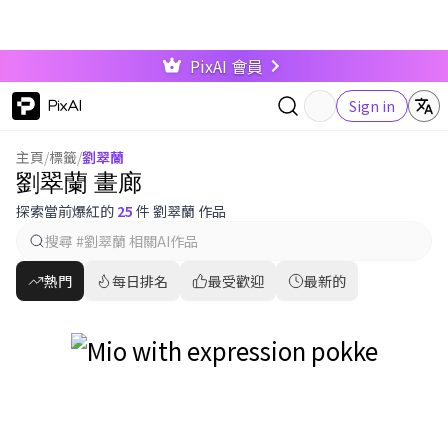
PixAI 會員
PixAI
Sign in
主頁
/
標籤
/
劉翠蘭
劉翠蘭 畫廊
探索當前爆紅的
25
件 劉翠蘭 作品
熱門
每日排名
最受歡迎
最新的