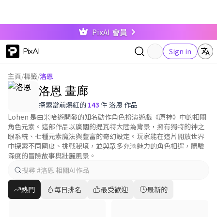
PixAI 會員
PixAI
Sign in
主頁
/
標籤
/
洛恩
洛恩 畫廊
探索當前爆紅的
143
件 洛恩 作品
Lohen 是由米哈遊開發的知名動作角色扮演遊戲《原神》中的相關
角色元素。這部作品以廣闊的提瓦特大陸為背景，擁有獨特的神之
眼系統、七種元素魔法與豐富的奇幻設定。玩家能在這片開放世界
中探索不同國度、挑戰秘境，並與眾多充滿魅力的角色相遇，體驗
深度的冒險故事與壯麗風景。
熱門
每日排名
最受歡迎
最新的