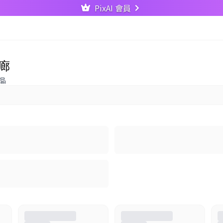
PixAI 會員
廊
品