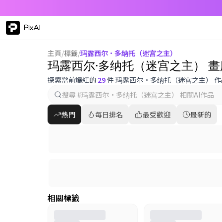
PixAI
主頁
/
標籤
/
玛露西尔·多纳托（迷宫之主）
玛露西尔·多纳托（迷宫之主） 畫
探索當前爆紅的
29
件 玛露西尔·多纳托（迷宫之主） 作
熱門
每日排名
最受歡迎
最新的
相關標籤