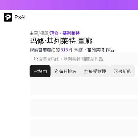
PixAI
主頁
/
標籤
/
玛修·基列莱特
玛修·基列莱特 畫廊
探索當前爆紅的
313
件 玛修·基列莱特 作品
熱門
每日排名
最受歡迎
最新的