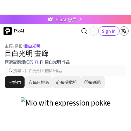
PixAI 會員
PixAI
Sign in
主頁
/
標籤
/
目白光明
目白光明 畫廊
探索當前爆紅的
71
件 目白光明 作品
熱門
每日排名
最受歡迎
最新的