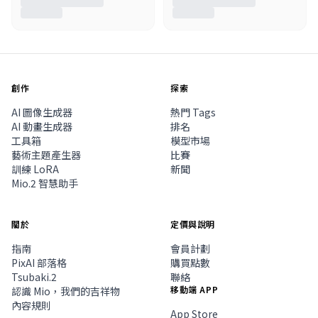
創作
探索
AI 圖像生成器
熱門 Tags
AI 動畫生成器
排名
工具箱
模型市場
藝術主題產生器
比賽
訓練 LoRA
新聞
Mio.2 智慧助手
關於
定價與說明
指南
會員計劃
PixAI 部落格
購買點數
Tsubaki.2
聯絡
移動端 APP
認識 Mio，我們的吉祥物
內容規則
App Store